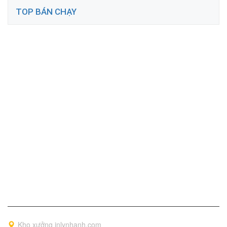
TOP BÁN CHẠY
Thông tin liên hệ
Kho xưởng inlynhanh.com