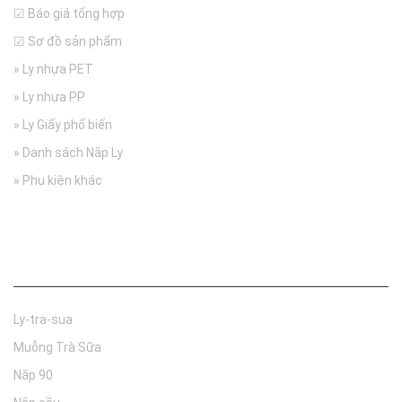
☑ Báo giá tổng hợp
☑ Sơ đồ sản phẩm
» Ly nhựa PET
» Ly nhựa PP
» Ly Giấy phổ biến
» Danh sách Nắp Ly
» Phụ kiện khác
Tìm nhanh
Ly-tra-sua
Muỗng Trà Sữa
Nắp 90