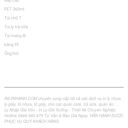
Nắp cầu
PET-360ml
Túi chữ T
Túi ly trà sữa
Túi mang đi
bằng 95
Ống hút
Về chúng tôi
INLYNHANH.COM chuyên cung cấp tất cả các dịch vụ in ly nhựa,
ly giấy, tô nhựa, tô giấy, cho các quán cafe, trà sữa, quán ăn, ...
Ly Nhập Giá Vốn - In Ly Giá Xưởng - Thiết Kế Chuyên Nghiệp.
Hotline 0966 980 679 Tư Vấn & Báo Giá Ngay. HÂN HẠNH ĐƯỢC
PHỤC VỤ QUÝ KHÁCH HÀNG