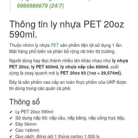
0966980679 (24/7)
Thông tin ly nhựa PET 20oz
590ml.
Thuộc nhóm ly nhựa
PET
sản phẩm tiện lợi sử dụng 1 lần.
Mặt hàng phổ biến và phân bổ rộng rãi trên thị trường.
Người dùng hay đọc thành nhiều tên khác nhau như
ly nhựa
PET 20oz, ly PET 600ml, ly nhựa nắp cầu 600ml,
cuối
cùng là xoay quanh mã ly
PET 20oz 93
(1oz = 29,574ml).
Đây là sản phẩm cao cấp an toàn thực phẩm của UKP được
tin dùng trong các quán cà phê.
Thông số
✔ Ly PET 20oz 590ml
✔ Sử dụng nắp 93: nắp cầu, nắp bằng, nắp uống trực tiếp.
✔ Đáy 56mm
✔ Cao 148mm
✔ Quy cách: đóng gói 1 thùng carton 1.000 ly