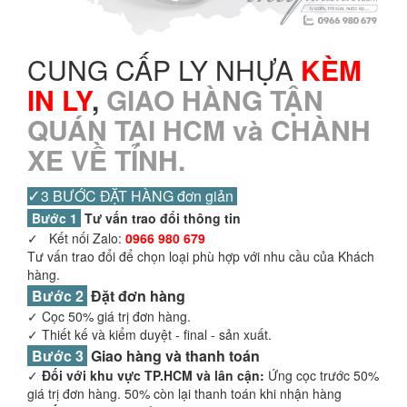
CUNG CẤP LY NHỰA
KÈM
IN LY
,
GIAO HÀNG TẬN
QUÁN TẠI HCM và CHÀNH
XE VỀ TỈNH.
✓
3 BƯỚC ĐẶT HÀNG đơn giản
Bước 1
Tư vấn trao đổi thông tin
✓ Kết nối Zalo:
0966 980 679
Tư vấn trao đổi để chọn loại phù hợp với nhu cầu của Khách
hàng.
Bước 2
Đặt đơn hàng
✓ Cọc 50% giá trị đơn hàng.
✓ Thiết kế và kiểm duyệt - final - sản xuất.
Bước 3
Giao hàng và thanh toán
✓
Đối với khu vực TP.HCM và lân cận:
Ứng cọc trước 50%
giá trị đơn hàng. 50% còn lại thanh toán khi nhận hàng