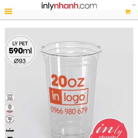
Trang chủ
Ly nhựa PET 20oz 590ml miệng 93