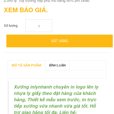
2.000 ly. Tùy trường hợp phụ thu bằng 50% phí Grab.
XEM BÁO GIÁ.
Số lượng
ĐẶT HÀNG
MÔ TẢ SẢN PHẨM
BÌNH LUẬN
Xưởng inlynhanh chuyên in logo lên ly
nhựa ly giấy theo đặt hàng của khách
hàng, Thiết kế mẫu xem trước, in trực
tiếp xưởng vừa nhanh vừa giá tốt. Hỗ
trợ giao hàng tối đa. Liên hệ: