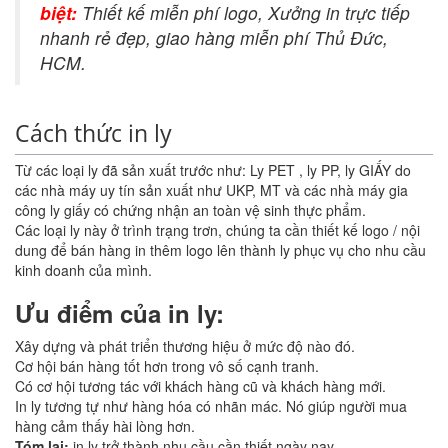
biệt:
Thiết kế miễn phí logo, Xưởng in trực tiếp
nhanh rẻ đẹp, giao hàng miễn phí Thủ Đức,
HCM.
Cách thức in ly
Từ các loại ly đã sản xuất trước như: Ly PET , ly PP, ly GIẤY do
các nhà máy uy tín sản xuất như UKP, MT và các nhà máy gia
công ly giấy có chứng nhận an toàn vệ sinh thực phẩm.
Các loại ly này ở trình trạng trơn, chúng ta cần thiết kế logo / nội
dung để bán hàng in thêm logo lên thành ly phục vụ cho nhu cầu
kinh doanh của mình.
Ưu điểm của in ly:
Xây dựng và phát triển thương hiệu ở mức độ nào đó.
Cơ hội bán hàng tốt hơn trong vô số cạnh tranh.
Có cơ hội tương tác với khách hàng cũ và khách hàng mới.
In ly tương tự như hàng hóa có nhãn mác. Nó giúp người mua
hàng cảm thấy hài lòng hơn.
Tóm lại:
in ly trở thành nhu cầu cần thiết ngày nay.