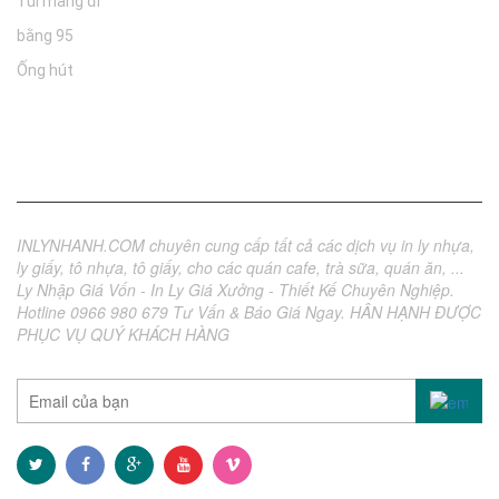
Túi mang đi
bằng 95
Ống hút
Về chúng tôi
INLYNHANH.COM chuyên cung cấp tất cả các dịch vụ in ly nhựa,
ly giấy, tô nhựa, tô giấy, cho các quán cafe, trà sữa, quán ăn, ...
Ly Nhập Giá Vốn - In Ly Giá Xưởng - Thiết Kế Chuyên Nghiệp.
Hotline 0966 980 679 Tư Vấn & Báo Giá Ngay. HÂN HẠNH ĐƯỢC
PHỤC VỤ QUÝ KHÁCH HÀNG