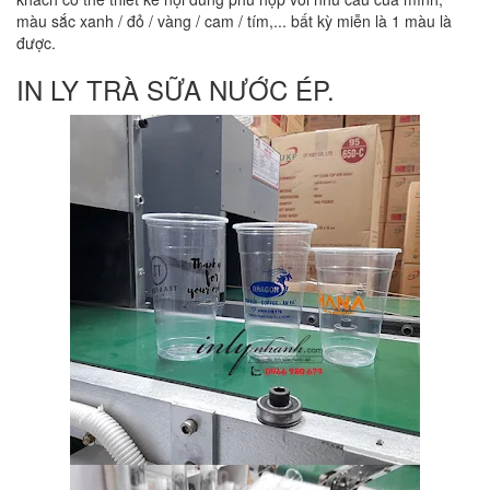
màu sắc xanh / đỏ / vàng / cam / tím,... bất kỳ miễn là 1 màu là
được.
IN LY TRÀ SỮA NƯỚC ÉP.