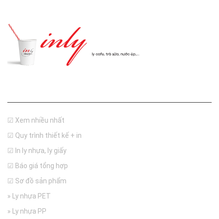
Thông tin
☑ Xem nhiều nhất
☑ Quy trình thiết kế + in
☑ In ly nhựa, ly giấy
☑ Báo giá tổng hợp
☑ Sơ đồ sản phẩm
» Ly nhựa PET
» Ly nhựa PP