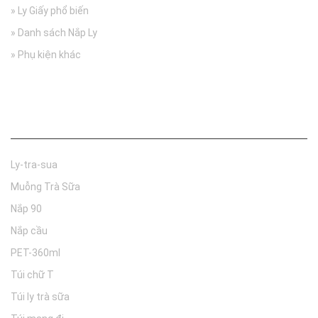
» Ly Giấy phổ biến
» Danh sách Nắp Ly
» Phụ kiện khác
Tìm nhanh
Ly-tra-sua
Muỗng Trà Sữa
Nắp 90
Nắp cầu
PET-360ml
Túi chữ T
Túi ly trà sữa