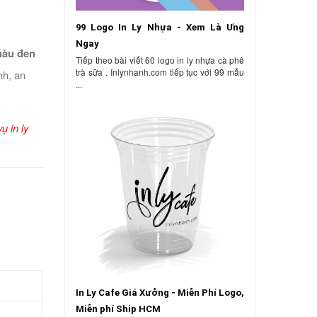
99 Logo In Ly Nhựa - Xem Là Ưng
Ngay
àu đen
Tiếp theo bài viết 60 logo in ly nhựa cà phê
trà sữa . Inlynhanh.com tiếp tục với 99 mẫu
nh, an
...
ụ in ly
In Ly Cafe Giá Xưởng - Miễn Phí Logo,
Miễn phí Ship HCM