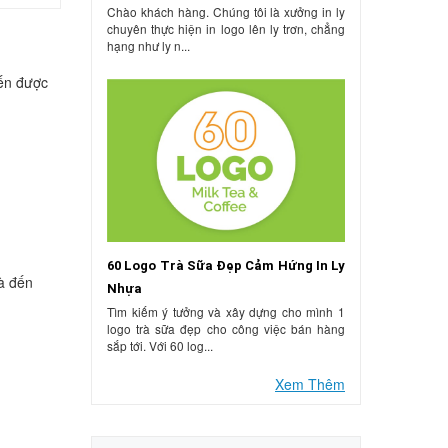
Chào khách hàng. Chúng tôi là xưởng in ly
chuyên thực hiện in logo lên ly trơn, chẳng
hạng như ly n...
iến được
60 Logo Trà Sữa Đẹp Cảm Hứng In Ly
à đến
Nhựa
Tìm kiếm ý tưởng và xây dựng cho mình 1
logo trà sữa đẹp cho công việc bán hàng
sắp tới. Với 60 log...
Xem Thêm