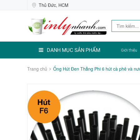
Thủ Đức, HCM
DANH MỤC SẢN PHẨM
Giới thiệu
Trang chủ
Ống Hút Đen Thẳng Phi 6 hút cà phê và nư