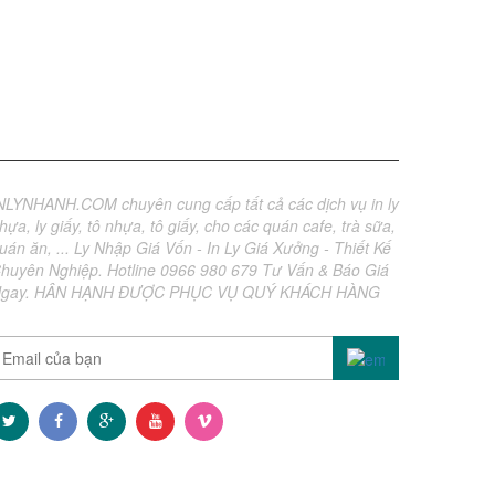
Về chúng tôi
NLYNHANH.COM chuyên cung cấp tất cả các dịch vụ in ly
hựa, ly giấy, tô nhựa, tô giấy, cho các quán cafe, trà sữa,
uán ăn, ... Ly Nhập Giá Vốn - In Ly Giá Xưởng - Thiết Kế
huyên Nghiệp. Hotline 0966 980 679 Tư Vấn & Báo Giá
gay. HÂN HẠNH ĐƯỢC PHỤC VỤ QUÝ KHÁCH HÀNG