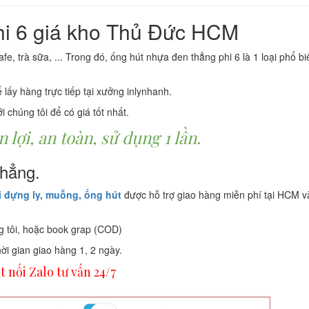
hi 6 giá kho Thủ Đức HCM
e, trà sữa, ... Trong đó, ống hút nhựa đen thẳng phi 6 là 1 loại phổ b
lấy hàng trực tiếp tại xưởng inlynhanh.
chúng tôi để có giá tốt nhất.
 lợi, an toàn, sử dụng 1 lần.
hẳng.
i đựng ly,
muỗng,
ống hút
được hỗ trợ giao hàng miễn phí tại HCM v
g tôi, hoặc book grap (COD)
ời gian giao hàng 1, 2 ngày.
t nối Zalo tư vấn 24/7