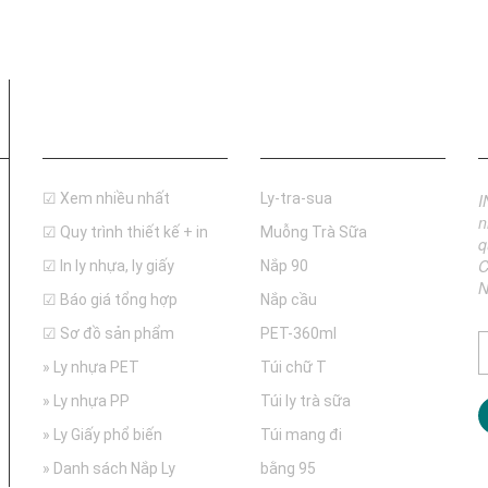
Thông tin
Tìm nhanh
☑ Xem nhiều nhất
Ly-tra-sua
I
n
☑ Quy trình thiết kế + in
Muỗng Trà Sữa
q
C
☑ In ly nhựa, ly giấy
Nắp 90
N
☑ Báo giá tổng hợp
Nắp cầu
☑ Sơ đồ sản phẩm
PET-360ml
» Ly nhựa PET
Túi chữ T
» Ly nhựa PP
Túi ly trà sữa
» Ly Giấy phổ biến
Túi mang đi
» Danh sách Nắp Ly
bằng 95