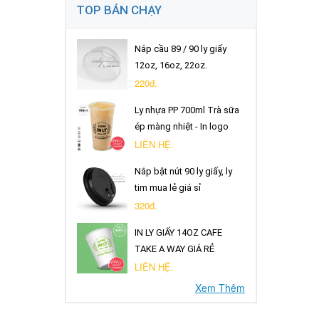
TOP BÁN CHẠY
Nắp cầu 89 / 90 ly giấy
12oz, 16oz, 22oz.
220đ.
Ly nhựa PP 700ml Trà sữa
ép màng nhiệt - In logo
LIÊN HỆ.
Nắp bật nút 90 ly giấy, ly
tim mua lẻ giá sỉ
320đ.
IN LY GIẤY 14OZ CAFE
TAKE A WAY GIÁ RẺ
LIÊN HỆ.
Xem Thêm