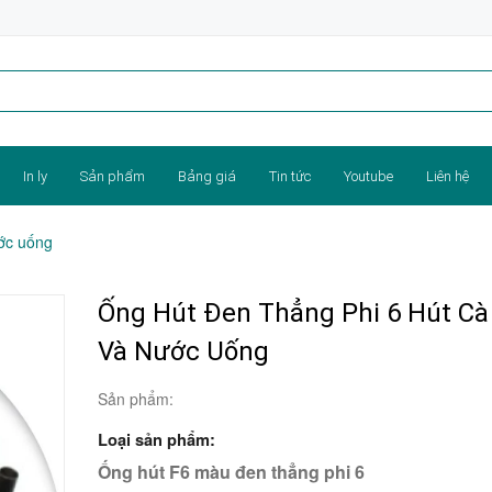
In ly
Sản phẩm
Bảng giá
Tin tức
Youtube
Liên hệ
ớc uống
Ống Hút Đen Thẳng Phi 6 Hút Cà
Và Nước Uống
Sản phẩm:
Loại sản phẩm:
Ống hút F6 màu đen thẳng phi 6